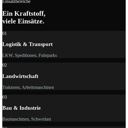
Einsatzbereiche
Ein Kraftstoff,
viele Einsätze.
01
Logistik & Transport
LKW, Speditionen, Fuhrparks
02
Landwirtschaft
Traktoren, Arbeitsmaschinen
03
Bau & Industrie
Baumaschinen, Schwerlast