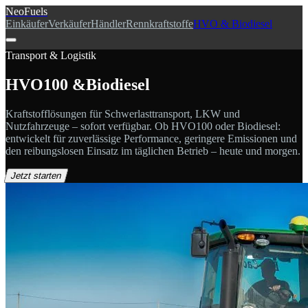
NeoFuels
Einkäufer
Verkäufer
Händler
Rennkraftstoffe
HVO & Biodiesel
Transport & Logistik
HVO100 &
Biodiesel
Kraftstofflösungen für Schwerlasttransport, LKW und
Nutzfahrzeuge – sofort verfügbar. Ob HVO100 oder Biodiesel:
entwickelt für zuverlässige Performance, geringere Emissionen und
den reibungslosen Einsatz im täglichen Betrieb – heute und morgen.
Jetzt starten